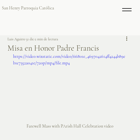
San Henry Parroquia Católica
Luis Aguirre
31 dic
2 min de lectura
Misa en Honor Padre Francis
https://video.wixstatic.com/video/66801e_4697042614ff4244b89e
b1e7352a041e/720p/mp4/file.mp4
Farewell Mass with PArish Hall Celebration video